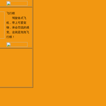
飞行棋
驾驶各式飞
机，带上可爱宠
物，体会空战的感
觉。这就是泡泡飞
行棋！