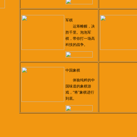
军棋
运筹帷幄，决
胜千里。泡泡军
棋，带你打一场高
科技的战争。
中国象棋
体验纯粹的中
国味道的象棋游
戏，“将”象棋进行
到底。