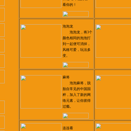
看你的！
泡泡龙
泡泡龙，将3个
颜色相同的泡泡打
到一起便可消掉，
风格可爱，玩法多
变。
麻将
泡泡麻将，脱
胎自常见的中国国
粹，加入了新的网
络元素，让你搓得
过瘾。
连连看