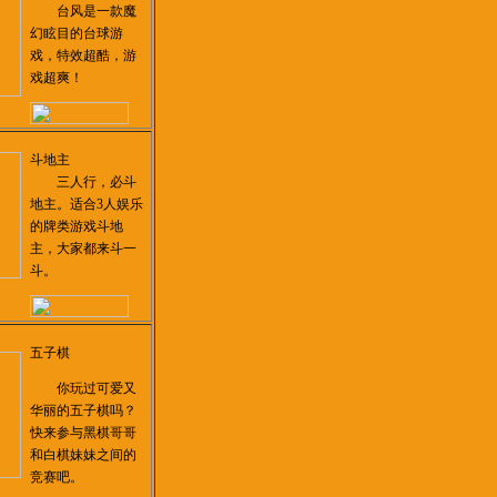
台风是一款魔
幻眩目的台球游
戏，特效超酷，游
戏超爽！
斗地主
三人行，必斗
地主。适合3人娱乐
的牌类游戏斗地
主，大家都来斗一
斗。
五子棋
你玩过可爱又
华丽的五子棋吗？
快来参与黑棋哥哥
和白棋妹妹之间的
竞赛吧。