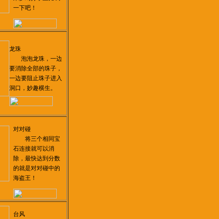
一下吧！
龙珠
泡泡龙珠，一边
要消除全部的珠子，
一边要阻止珠子进入
洞口，妙趣横生。
对对碰
将三个相同宝
石连接就可以消
除，最快达到分数
的就是对对碰中的
海盗王！
台风