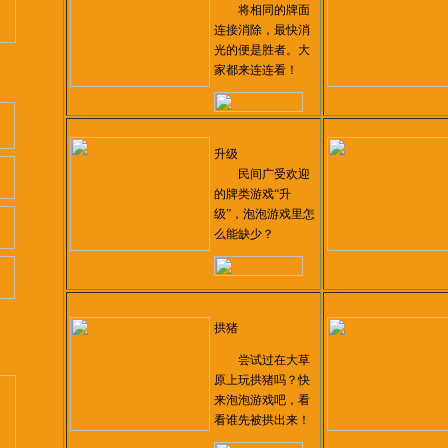
将相同的牌面
连接消除，最快消
光的便是胜者。大
家都来连连看！
升级
民间广受欢迎
的牌类游戏“升
级”，泡泡游戏里怎
么能缺少？
拱猪
尝试过在大草
原上玩拱猪吗？快
来泡泡游戏吧，看
看谁先被拱出来！